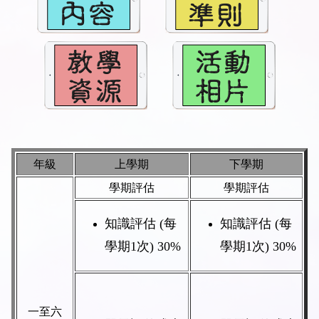
年級
上學期
下學期
學期評估
學期評估
知識評估
(
每
知識評估
(
每
學期
1
次
)
3
0%
學期
1
次
)
3
0%
一至六