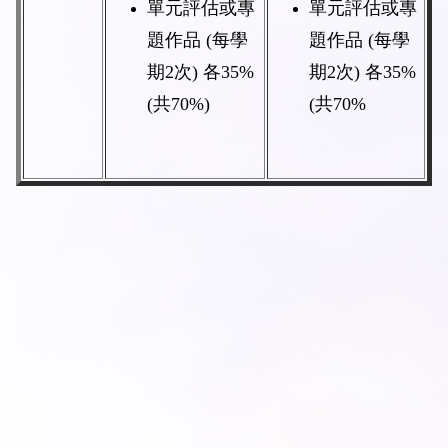
單元評估或專
單元評估或專
題作品
(
每學
題作品
(
每學
期
2
次
)
各
35%
期
2
次
)
各
35%
(
共
70%)
(
共
70%