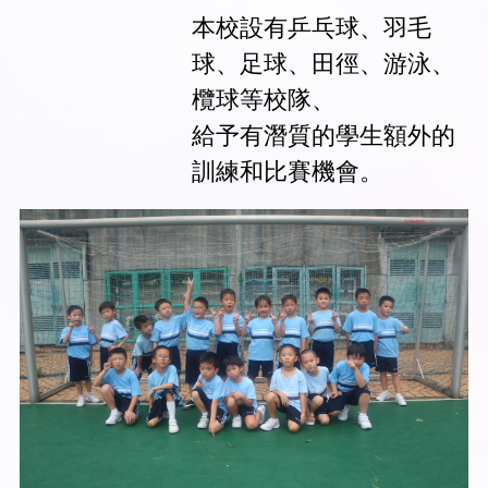
本校設有乒乓球、羽毛
球、足球、田徑、游泳、
欖球等校隊、
給予有潛質的學生額外的
訓練和比賽機會。