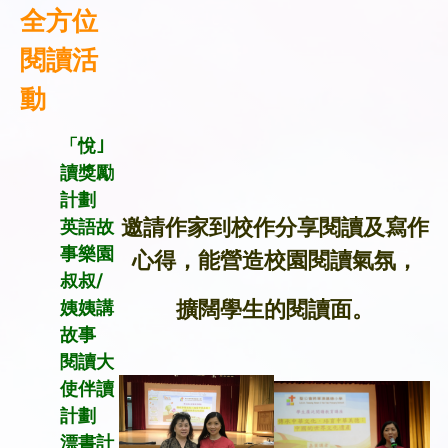
全方位
閱讀活
動
「悅｣
讀獎勵
計劃
邀請作家到校作分享閱讀及寫作
英語故
事樂園
心得，能營造校園閱讀氣氛，
叔叔/
姨姨講
擴闊學生的閱讀面。
故事
閱讀大
使伴讀
計劃
漂書計