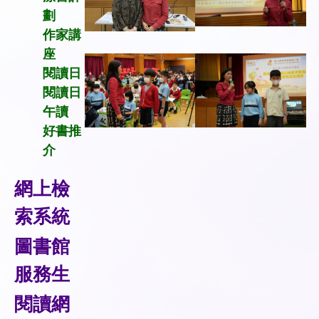
劃
作家講
座
閱讀日
閱讀日
午讀
好書推
介
網上檢
索系統
圖書館
服務生
閱讀
網