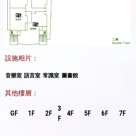
設施相片：
音樂室
語言室
常識室
圖書館
其他樓層：
3
GF
1F
2F
4F
5F
6F
7F
F