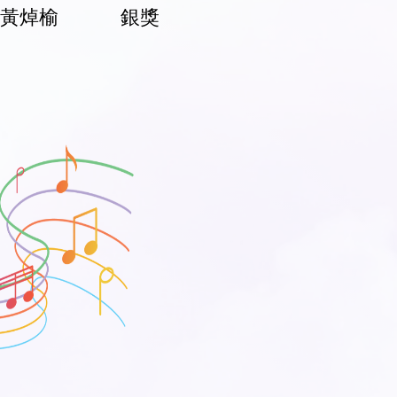
C 黃焯榆
銀
獎