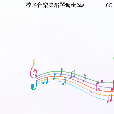
校際音樂節鋼琴獨奏2級
6