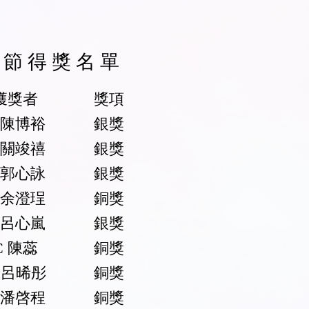
樂 節 得 獎 名 單
獎者
獎項
A 陳博裕
銀獎
A 關竣禧
銀獎
A 郭心詠
銀
獎
A 余澄珵
銅
獎
A 呂心嵐
銀獎
C 陳蕊
銅獎
D 呂晞彤
銅獎
A 潘啓程
銅獎