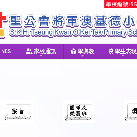
 NCS
家校通訊
學與教
學生表現