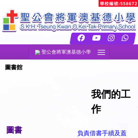
Toggle main menu
聖公會將軍澳基德小學
圖書館
我們的工
作
圖書
負責借書手續及蓋