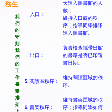
天進入圖書館的人
務生
數；
入口︰
我
維持入口處的秩
們
序，指導同學排隊
的
進入圖書館。
守
則
負責檢查攜帶出館
我
出口︰
的書籍是否已印還
們
書日期。
的
工
維持閱讀區域的秩
作
5. 閱讀區秩序︰
書
序。
籍
排
維持書架區域的秩
架
6. 書架秩序︰
序；指導同學如何
上