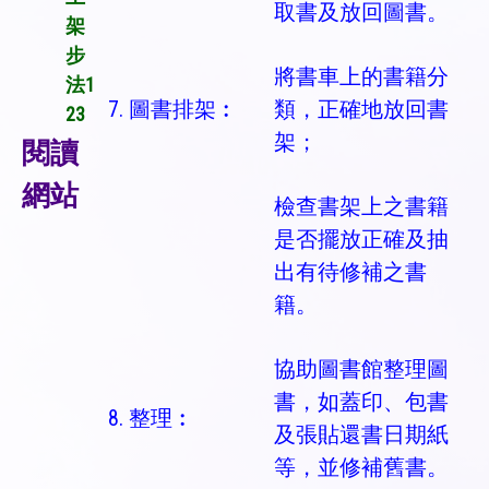
取書及放回圖書。
架
步
將書車上的書籍分
法1
7. 圖書排架︰
類，正確地放回書
23
架；
閱讀
網站
檢查書架上之書籍
是否擺放正確及抽
出有待修補之書
籍。
協助圖書館整理圖
書，如蓋印、包書
8. 整理︰
及張貼還書日期紙
等，並修補舊書。