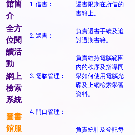
館簡
1. 借書︰
還書限期在所借的
書籍上。
介
全方
負責還書手續及追
2. 還書︰
位閱
討過期書籍。
讀活
負責維持電腦範圍
動
內的秩序及指導同
網上
3. 電腦管理︰
學如何使用電腦光
碟及上網檢索學習
檢索
資料。
系統
4. 門口管理︰
圖書
館服
負責統計及登記每