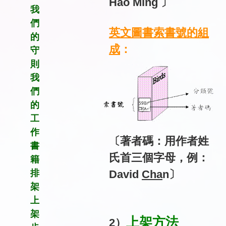
Hao Ming 〕
我
們
英文圖書索書號
的組
的
成
：
守
則
我
們
的
工
作
〔著者碼：用
作者姓
書
氏首三個字母，例：
籍
排
David
Cha
n〕
架
上
架
上架方法
2
）