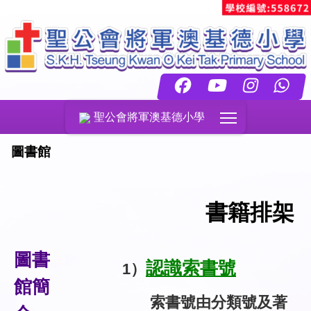
Toggle main menu
聖公會將軍澳基德小學
圖書館
書籍排架
圖書
認識索書號
1
）
館簡
索書號由分類號及著