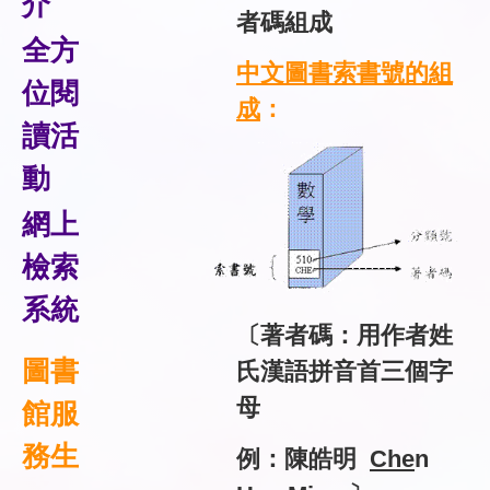
介
者碼組成
全方
中文圖書索書號
的組
位閱
成
：
讀活
動
網上
檢索
系統
〔著者碼：用
作者姓
圖書
氏漢語拼音首三個字
母
館服
務生
例：陳皓明
Che
n