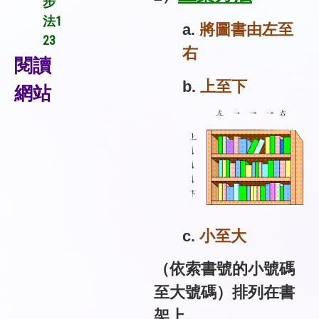
步
法1
a.
將圖書由左至
23
右
閱讀
b.
上至下
網站
c.
小至大
（依索書號的小號碼
至大號碼）排列在書
架上。