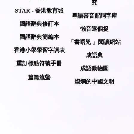
究
STAR - 香港教育城
粵語審音配詞字庫
國語辭典修訂本
懶音逐個捉
國語辭典簡編本
「書唔兇 」閱讀網站
香港小學學習字詞表
成語典
重訂標點符號手冊
成語動物園
篇篇流螢
燦爛的中國文明