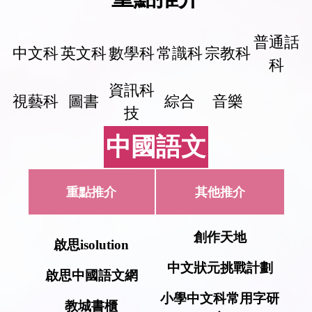
普通話
中文科
英文科
數學科
常識科
宗教科
科
資訊科
視藝科
圖書
綜合
音樂
技
中國語文
重點推介
其他推介
創作天地
啟思
isolution
中文狀元挑戰計劃
啟思中國語文網
小學中文科常用字研
教城書櫃