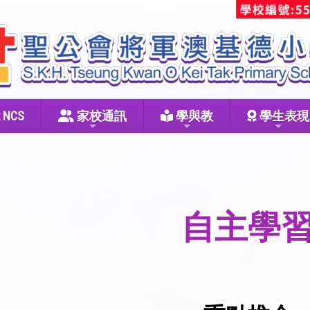
 NCS
家校通訊
學與教
學生表現
自主學