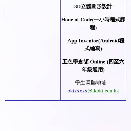
3D
立體圖形設計
Hour of Code(
一小時程式課
程
)
App Inventor(Android
程
式編寫)
五色學倉頡
Online (
四至六
年級適用
)
學生電郵地址：
oktxxxxx
@tkokt.edu.hk