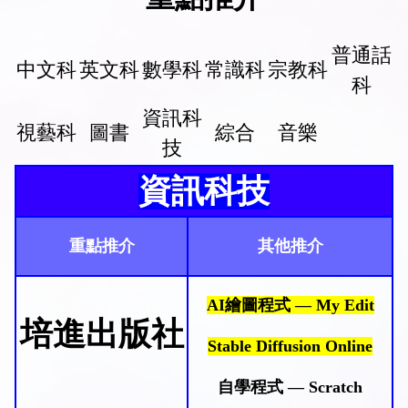
普通話
中文科
英文科
數學科
常識科
宗教科
科
資訊科
視藝科
圖書
綜合
音樂
技
資訊科技
重點推介
其他推介
AI
繪圖程式
— My Edit
培進出版社
Stable Diffusion Online
自學程式
—
Scratch